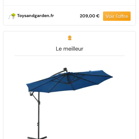
Toile Anti-Uv Indice Upf 30+ Pied En Croix,
Housse De Protection Inclus Inclinable, Pivotant
À 360°
Toysandgarden.fr
209,00 €
Le meilleur