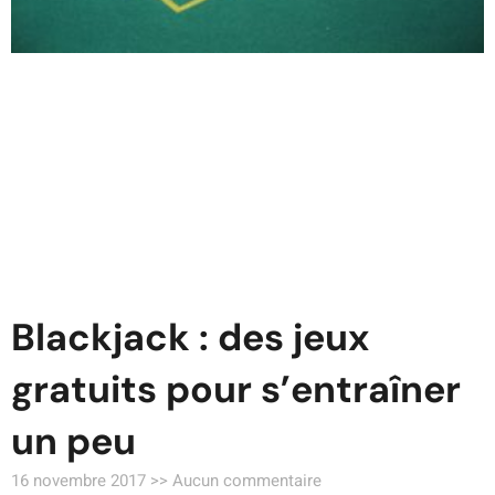
Blackjack : des jeux
gratuits pour s’entraîner
un peu
16 novembre 2017
Aucun commentaire