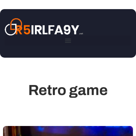
Retro game