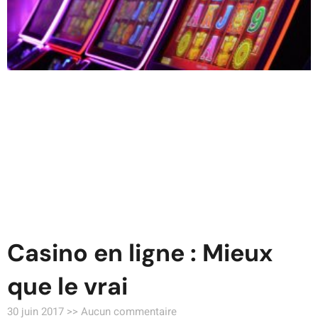
Casino en ligne : Mieux
que le vrai
30 juin 2017
Aucun commentaire