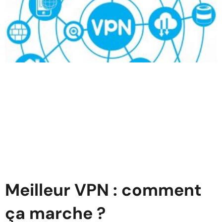
Meilleur VPN : comment
ça marche ?