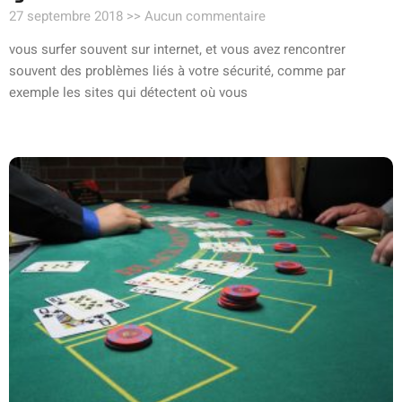
27 septembre 2018
Aucun commentaire
vous surfer souvent sur internet, et vous avez rencontrer
souvent des problèmes liés à votre sécurité, comme par
exemple les sites qui détectent où vous