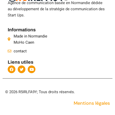
Agence de communication basée en Normandie dédiée
au développement de la stratégie de communication des
Start Ups.
Informations
Made in Normandie
MoHo Caen
contact
Liens utiles
© 2026 R5IRLFA9Y; Tous droits réservés.
Mentions légales