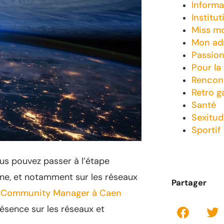
Informa
Institut
Miss m
Mon adm
Passio
Pour la
Rencon
Retro 
Santé
Sexitud
Sportif
vous pouvez passer à l’étape
gne, et notamment sur les réseaux
Partager
n
Community Manager à Caen
ésence sur les réseaux et