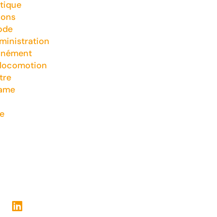
tique
ions
ode
inistration
nnément
 locomotion
tre
game
e