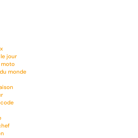
x
le jour
t moto
 du monde
aison
ur
 code
e
chef
on