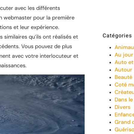
uter avec les différents
un webmaster pour la première
tions et leur expérience.
Catégories
imilaires qu’ils ont réalisés et
écédents. Vous pouvez de plus
Animau
Au jour 
ment avec votre interlocuteur et
Auto e
naissances.
Autour
Beauté
Coté m
Créate
Dans le
Divers
Enfanc
Grand 
Guéris