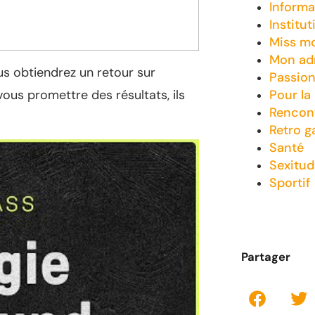
Informa
Institut
Miss m
Mon adm
us obtiendrez un retour sur
Passio
Pour la
vous promettre des résultats, ils
Rencon
Retro 
Santé
Sexitud
Sportif
Partager