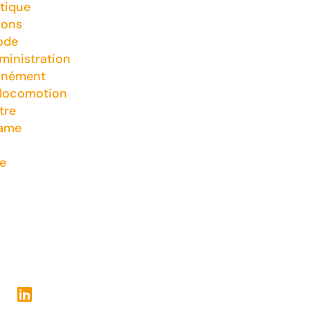
tique
ions
ode
inistration
nnément
 locomotion
tre
game
e