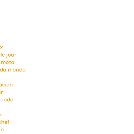
x
le jour
t moto
 du monde
aison
ur
 code
e
chef
on