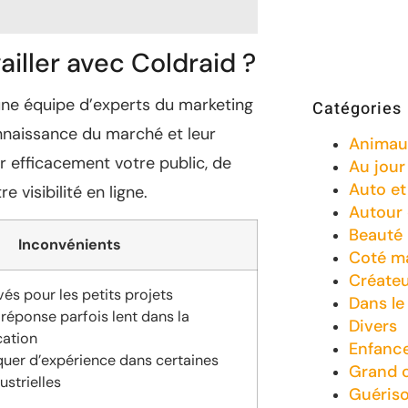
ailler avec Coldraid ?
 une équipe d’experts du marketing
Catégories
nnaissance du marché et leur
Animau
r efficacement votre public, de
Au jour 
Auto e
visibilité en ligne.
Autour
Beauté
Inconvénients
Coté m
Créate
és pour les petits projets
Dans le
réponse parfois lent dans la
Divers
ation
Enfanc
uer d’expérience dans certaines
Grand 
ustrielles
Guéris