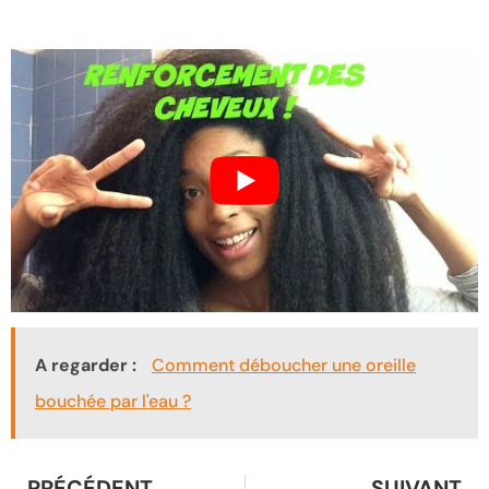
A regarder :
Comment déboucher une oreille
bouchée par l'eau ?
PRÉCÉDENT
SUIVANT