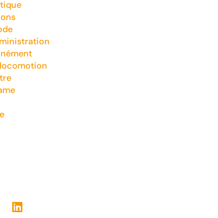
tique
ions
ode
inistration
nnément
 locomotion
tre
game
e