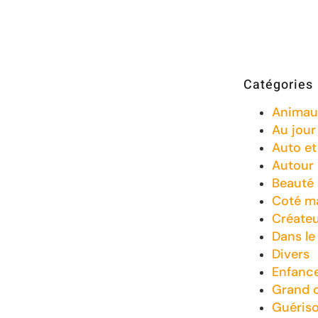
Catégories
Animau
Au jour 
Auto e
Autour
Beauté
Coté m
Créate
Dans le
Divers
Enfanc
Grand 
Guéris