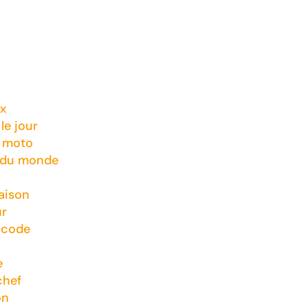
x
le jour
t moto
 du monde
aison
ur
 code
e
chef
on