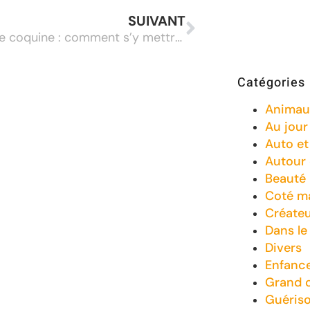
SUIVANT
Rencontre coquine : comment s’y mettre ?
Catégories
Animau
Au jour 
Auto e
Autour
Beauté
Coté m
Créate
Dans le
Divers
Enfanc
Grand 
Guéris