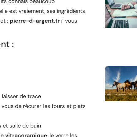
faits connais beaucoup
elle est vraiement, ses ingrédients
et :
pierre-d-argent.fr
il vous
nt :
laisser de trace
r vous de récurer les fours et plats
 et salle de bain
 le
vitroceramique
, le verre les