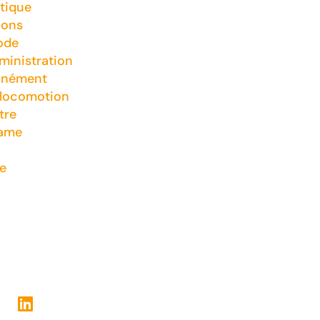
tique
ions
ode
inistration
nnément
 locomotion
tre
game
e