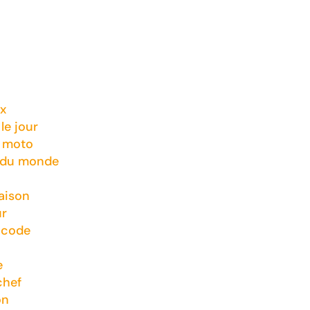
x
le jour
t moto
 du monde
aison
ur
 code
e
chef
on